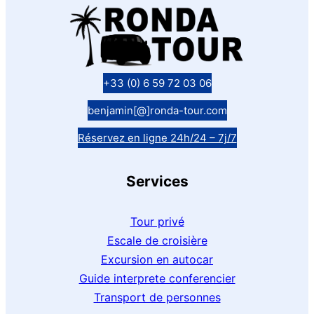
+33 (0) 6 59 72 03 06
benjamin[@]ronda-tour.com
Réservez en ligne 24h/24 – 7j/7
Services
Tour privé
Escale de croisière
Excursion en autocar
Guide interprete conferencier
Transport de personnes