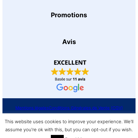
Promotions
Avis
Mentions légales
Conditions Générales de Vente (CGV)
This website uses cookies to improve your experience. We'll
Politique de confidentialité
assume you're ok with this, but you can opt-out if you wish.
© RondaTour 2025 – Website made by Ronda Tour