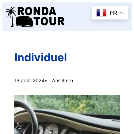
Aller
FR
au
contenu
Individuel
19 août 2024
•
Anselme
•